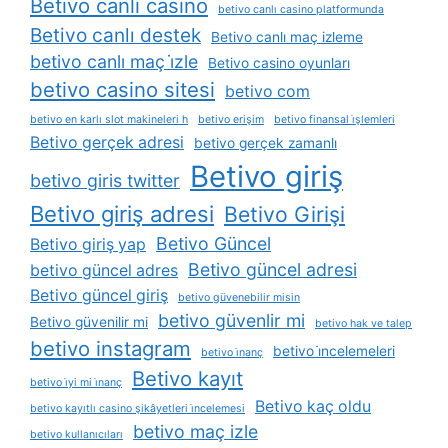
Betivo canlı casino
betivo canlı casino platformunda
Betivo canlı destek
Betivo canlı maç izleme
betivo canlı maç i̇zle
Betivo casino oyunları
betivo casino sitesi
betivo com
betivo en karlı slot makineleri h
betivo erişim
betivo finansal i̇şlemleri
Betivo gerçek adresi
betivo gerçek zamanlı
Betivo giriş
betivo giris twitter
Betivo giriş adresi
Betivo Girişi
Betivo Güncel
Betivo giriş yap
Betivo güncel adresi
betivo güncel adres
Betivo güncel giriş
betivo güvenebilir misin
betivo güvenlir mi
Betivo güvenilir mi
betivo hak ve talep
betivo instagram
betivo i̇ncelemeleri
betivo i̇nanç
Betivo kayıt
betivo i̇yi mi i̇nanç
Betivo kaç oldu
betivo kayıtlı casino şikâyetleri i̇ncelemesi
betivo maç izle
betivo kullanıcıları