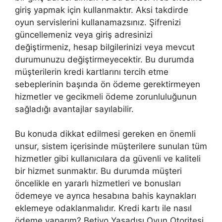
giriş yapmak için kullanmaktır. Aksi takdirde
oyun servislerini kullanamazsınız. Şifrenizi
güncellemeniz veya giriş adresinizi
değiştirmeniz, hesap bilgilerinizi veya mevcut
durumunuzu değiştirmeyecektir. Bu durumda
müşterilerin kredi kartlarını tercih etme
sebeplerinin başında ön ödeme gerektirmeyen
hizmetler ve gecikmeli ödeme zorunluluğunun
sağladığı avantajlar sayılabilir.
Bu konuda dikkat edilmesi gereken en önemli
unsur, sistem içerisinde müşterilere sunulan tüm
hizmetler gibi kullanıcılara da güvenli ve kaliteli
bir hizmet sunmaktır. Bu durumda müşteri
öncelikle en yararlı hizmetleri ve bonusları
ödemeye ve ayrıca hesabına bahis kaynakları
eklemeye odaklanmalıdır. Kredi kartı ile nasıl
ödeme yaparım? Betivo Yasadışı Oyun Otoritesi,