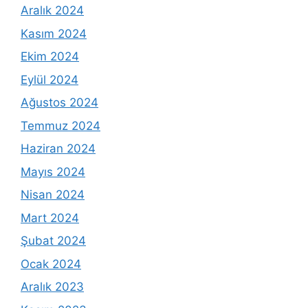
Aralık 2024
Kasım 2024
Ekim 2024
Eylül 2024
Ağustos 2024
Temmuz 2024
Haziran 2024
Mayıs 2024
Nisan 2024
Mart 2024
Şubat 2024
Ocak 2024
Aralık 2023