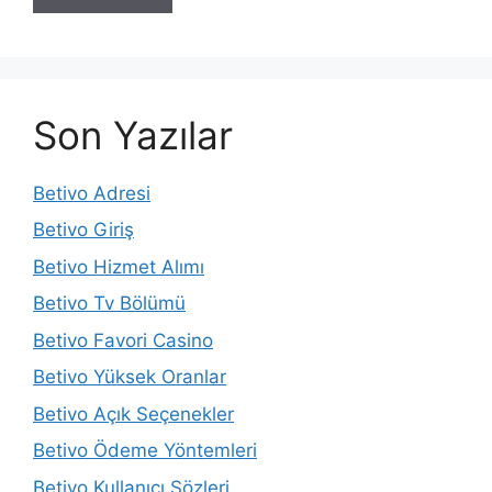
Son Yazılar
Betivo Adresi
Betivo Giriş
Betivo Hizmet Alımı
Betivo Tv Bölümü
Betivo Favori Casino
Betivo Yüksek Oranlar
Betivo Açık Seçenekler
Betivo Ödeme Yöntemleri
Betivo Kullanıcı Sözleri