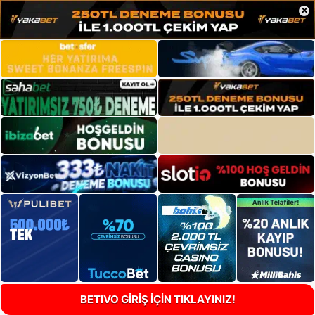
×
BETIVO GİRİŞ İÇİN TIKLAYINIZ!