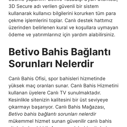
3D Secure adı verilen güvenli bir sistem
kullanarak kullanıcı bilgilerini korurken tüm para
çekme işlemlerini toplar. Canlı destek hattımız
üzerinden belirlenen kural ve koşullara uymayan
ödeme ve yatırımlarınız için yardım alabilirsiniz.
Betivo Bahis Bağlantı
Sorunları Nelerdir
Canlı Bahis Ofisi, spor bahisleri hizmetinde
yüksek maç oranları sunar. Canlı Bahis Hizmetini
kullanan üyelere Canlı TV sunulmaktadır.
Kesinlikle sitenizin kalitesini bir üst seviyeye
çıkarmayı başarıyor. Canlı Bahis Mağazası,
Betivo bahis bağlantı sorunları nelerdir
mükemmel hizmet sunan güvenilir canlı bahis