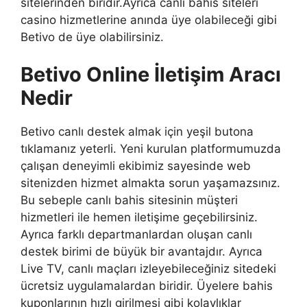
sitelerinden biridir.Ayrıca canlı bahis siteleri
casino hizmetlerine anında üye olabileceği gibi
Betivo de üye olabilirsiniz.
Betivo Online İletişim Aracı
Nedir
Betivo canlı destek almak için yeşil butona
tıklamanız yeterli. Yeni kurulan platformumuzda
çalışan deneyimli ekibimiz sayesinde web
sitenizden hizmet almakta sorun yaşamazsınız.
Bu sebeple canlı bahis sitesinin müşteri
hizmetleri ile hemen iletişime geçebilirsiniz.
Ayrıca farklı departmanlardan oluşan canlı
destek birimi de büyük bir avantajdır. Ayrıca
Live TV, canlı maçları izleyebileceğiniz sitedeki
ücretsiz uygulamalardan biridir. Üyelere bahis
kuponlarının hızlı girilmesi gibi kolaylıklar