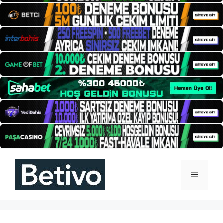
İçeriğe
atla
Menü