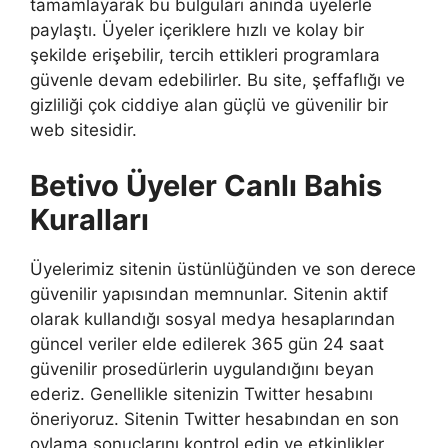
tamamlayarak bu bulguları anında üyelerle
paylaştı. Üyeler içeriklere hızlı ve kolay bir
şekilde erişebilir, tercih ettikleri programlara
güvenle devam edebilirler. Bu site, şeffaflığı ve
gizliliği çok ciddiye alan güçlü ve güvenilir bir
web sitesidir.
Betivo Üyeler Canlı Bahis
Kuralları
Üyelerimiz sitenin üstünlüğünden ve son derece
güvenilir yapısından memnunlar. Sitenin aktif
olarak kullandığı sosyal medya hesaplarından
güncel veriler elde edilerek 365 gün 24 saat
güvenilir prosedürlerin uygulandığını beyan
ederiz. Genellikle sitenizin Twitter hesabını
öneriyoruz. Sitenin Twitter hesabından en son
oylama sonuçlarını kontrol edin ve etkinlikler