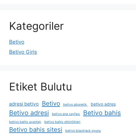
Kategoriler
Betivo
Betivo Giriş
Etiket Bulutu
Betivo
adresi betivo
betivo adres
betivo abonelik
Betivo adresi
Betivo bahis
betivo ana sayfası
betivo bahis avantajı
betivo bahis etkinlikleri
Betivo bahis sitesi
betivo blackjack oyunu