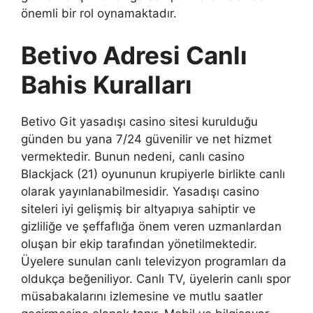
önemli bir rol oynamaktadır.
Betivo Adresi Canlı
Bahis Kuralları
Betivo Git yasadışı casino sitesi kurulduğu
günden bu yana 7/24 güvenilir ve net hizmet
vermektedir. Bunun nedeni, canlı casino
Blackjack (21) oyununun krupiyerle birlikte canlı
olarak yayınlanabilmesidir. Yasadışı casino
siteleri iyi gelişmiş bir altyapıya sahiptir ve
gizliliğe ve şeffaflığa önem veren uzmanlardan
oluşan bir ekip tarafından yönetilmektedir.
Üyelere sunulan canlı televizyon programları da
oldukça beğeniliyor. Canlı TV, üyelerin canlı spor
müsabakalarını izlemesine ve mutlu saatler