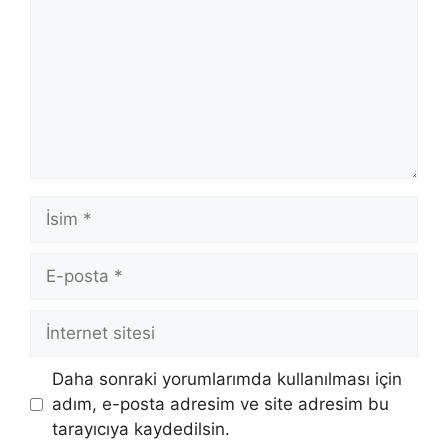
İsim
E-
posta
İnternet
sitesi
Daha sonraki yorumlarımda kullanılması için
adım, e-posta adresim ve site adresim bu
tarayıcıya kaydedilsin.