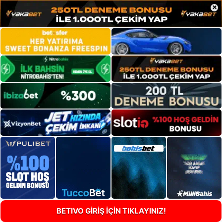
×
BETIVO GİRİŞ İÇİN TIKLAYINIZ!