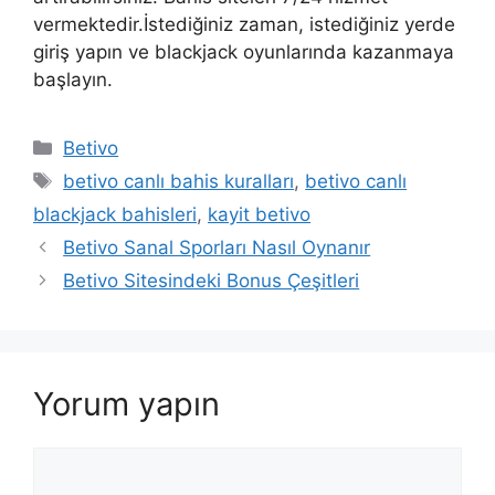
vermektedir.İstediğiniz zaman, istediğiniz yerde
giriş yapın ve blackjack oyunlarında kazanmaya
başlayın.
Kategoriler
Betivo
Etiketler
betivo canlı bahis kuralları
,
betivo canlı
blackjack bahisleri
,
kayit betivo
Betivo Sanal Sporları Nasıl Oynanır
Betivo Sitesindeki Bonus Çeşitleri
Yorum yapın
Yorum