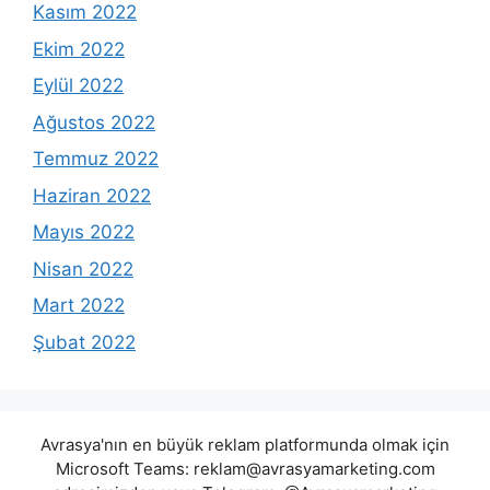
Kasım 2022
Ekim 2022
Eylül 2022
Ağustos 2022
Temmuz 2022
Haziran 2022
Mayıs 2022
Nisan 2022
Mart 2022
Şubat 2022
Avrasya'nın en büyük reklam platformunda olmak için
Microsoft Teams:
reklam@avrasyamarketing.com