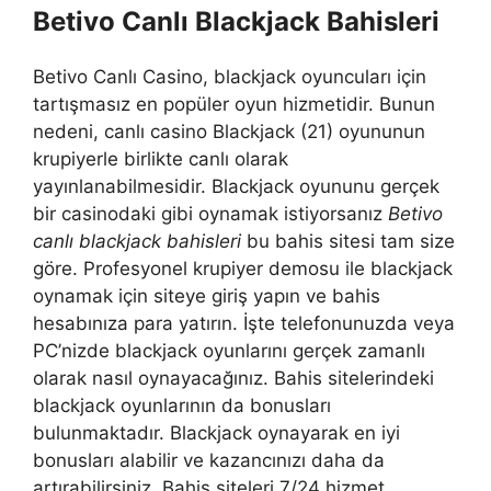
Betivo Canlı Blackjack Bahisleri
Betivo Canlı Casino, blackjack oyuncuları için
tartışmasız en popüler oyun hizmetidir. Bunun
nedeni, canlı casino Blackjack (21) oyununun
krupiyerle birlikte canlı olarak
yayınlanabilmesidir. Blackjack oyununu gerçek
bir casinodaki gibi oynamak istiyorsanız
Betivo
canlı blackjack bahisleri
bu bahis sitesi tam size
göre. Profesyonel krupiyer demosu ile blackjack
oynamak için siteye giriş yapın ve bahis
hesabınıza para yatırın. İşte telefonunuzda veya
PC’nizde blackjack oyunlarını gerçek zamanlı
olarak nasıl oynayacağınız. Bahis sitelerindeki
blackjack oyunlarının da bonusları
bulunmaktadır. Blackjack oynayarak en iyi
bonusları alabilir ve kazancınızı daha da
artırabilirsiniz. Bahis siteleri 7/24 hizmet