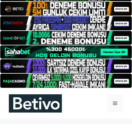
İçeriğe
atla
Menü