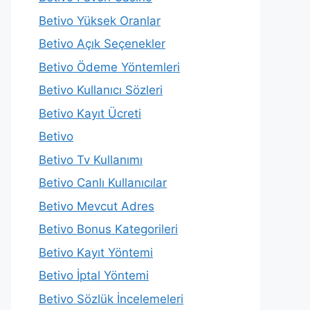
Betivo Yüksek Oranlar
Betivo Açık Seçenekler
Betivo Ödeme Yöntemleri
Betivo Kullanıcı Sözleri
Betivo Kayıt Ücreti
Betivo
Betivo Tv Kullanımı
Betivo Canlı Kullanıcılar
Betivo Mevcut Adres
Betivo Bonus Kategorileri
Betivo Kayıt Yöntemi
Betivo İptal Yöntemi
Betivo Sözlük İncelemeleri