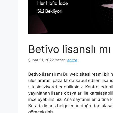
Betivo lisanslı mı
Şubat 21, 2022
Yazarı:
editor
Betivo lisanslı mı Bu web sitesi resmi bir 
uluslararası pazarlarda kabul edilen lisan
sitesini ziyaret edebilirsiniz. Kontrol edebi
yayınlanan lisans dosyaları ile karşılaşab
inceleyebilirsiniz. Ana sayfanın en altına 
Burada lisans belgelerine doğrudan ulaşab
göreceksiniz.