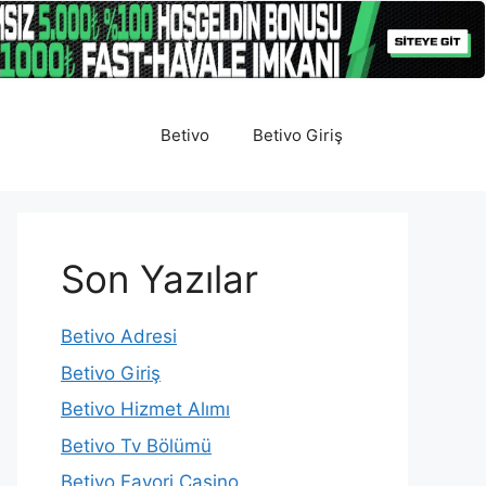
Betivo
Betivo Giriş
Son Yazılar
Betivo Adresi
Betivo Giriş
Betivo Hizmet Alımı
Betivo Tv Bölümü
Betivo Favori Casino