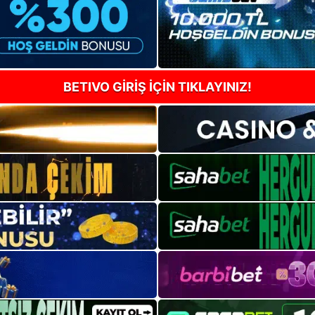
BETIVO GİRİŞ İÇİN TIKLAYINIZ!