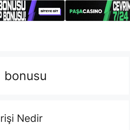
n bonusu
rişi Nedir