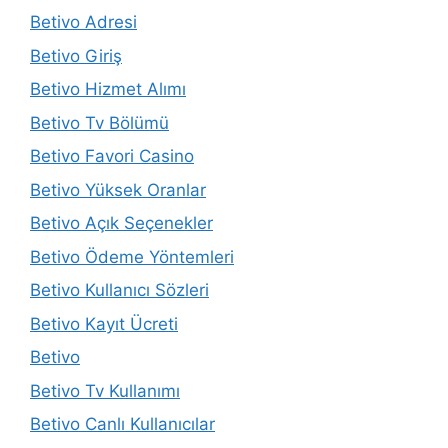
Betivo Adresi
Betivo Giriş
Betivo Hizmet Alımı
Betivo Tv Bölümü
Betivo Favori Casino
Betivo Yüksek Oranlar
Betivo Açık Seçenekler
Betivo Ödeme Yöntemleri
Betivo Kullanıcı Sözleri
Betivo Kayıt Ücreti
Betivo
Betivo Tv Kullanımı
Betivo Canlı Kullanıcılar