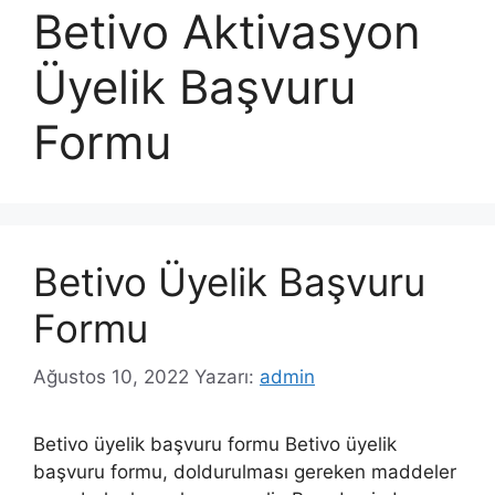
Betivo Aktivasyon
Üyelik Başvuru
Formu
Betivo Üyelik Başvuru
Formu
Ağustos 10, 2022
Yazarı:
admin
Betivo üyelik başvuru formu Betivo üyelik
başvuru formu, doldurulması gereken maddeler