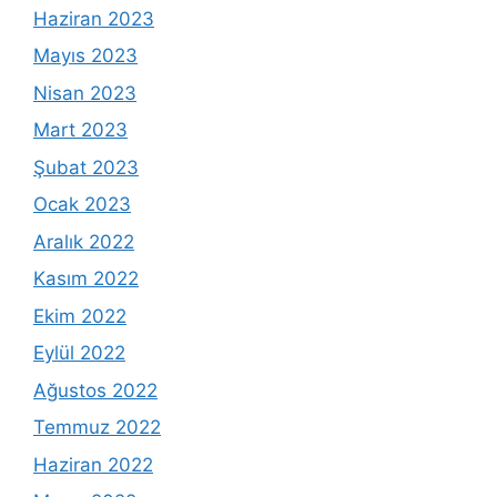
Haziran 2023
Mayıs 2023
Nisan 2023
Mart 2023
Şubat 2023
Ocak 2023
Aralık 2022
Kasım 2022
Ekim 2022
Eylül 2022
Ağustos 2022
Temmuz 2022
Haziran 2022