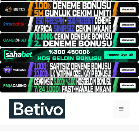
İçeriğe
atla
Menü