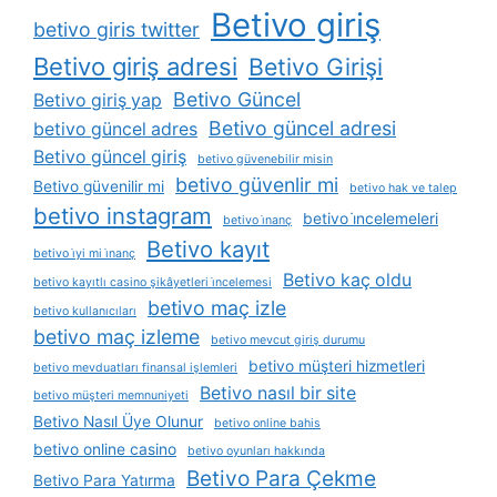
Betivo giriş
betivo giris twitter
Betivo giriş adresi
Betivo Girişi
Betivo Güncel
Betivo giriş yap
Betivo güncel adresi
betivo güncel adres
Betivo güncel giriş
betivo güvenebilir misin
betivo güvenlir mi
Betivo güvenilir mi
betivo hak ve talep
betivo instagram
betivo i̇ncelemeleri
betivo i̇nanç
Betivo kayıt
betivo i̇yi mi i̇nanç
Betivo kaç oldu
betivo kayıtlı casino şikâyetleri i̇ncelemesi
betivo maç izle
betivo kullanıcıları
betivo maç izleme
betivo mevcut giriş durumu
betivo müşteri hizmetleri
betivo mevduatları finansal işlemleri
Betivo nasıl bir site
betivo müşteri memnuniyeti
Betivo Nasıl Üye Olunur
betivo online bahis
betivo online casino
betivo oyunları hakkında
Betivo Para Çekme
Betivo Para Yatırma