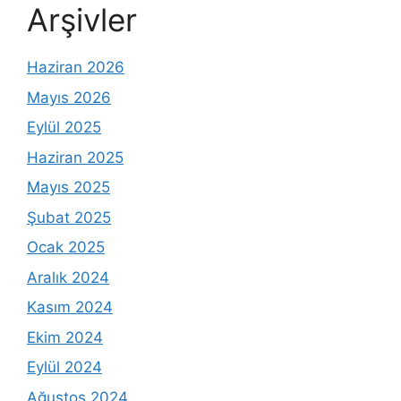
Arşivler
Haziran 2026
Mayıs 2026
Eylül 2025
Haziran 2025
Mayıs 2025
Şubat 2025
Ocak 2025
Aralık 2024
Kasım 2024
Ekim 2024
Eylül 2024
Ağustos 2024