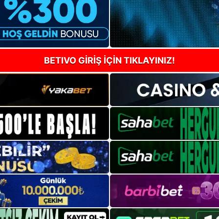
BETIVO GİRİŞ İÇİN TIKLAYINIZ!