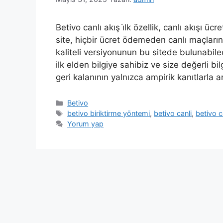
Betivo canlı akış i̇lk özellik, canlı akışı ü
site, hiçbir ücret ödemeden canlı maçların
kaliteli versiyonunun bu sitede bulunabile
ilk elden bilgiye sahibiz ve size değerli b
geri kalanının yalnızca ampirik kanıtlarla 
Kategoriler
Betivo
Etiketler
betivo biriktirme yöntemi
,
betivo canli
,
betivo c
Yorum yap