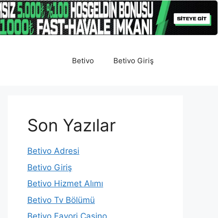
Betivo
Betivo Giriş
Son Yazılar
Betivo Adresi
Betivo Giriş
Betivo Hizmet Alımı
Betivo Tv Bölümü
Betivo Favori Casino