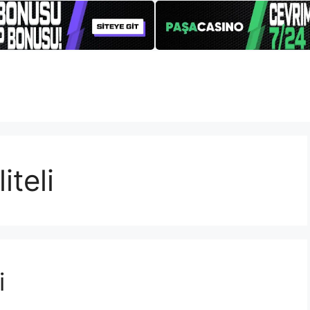
iteli
i